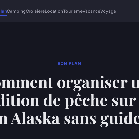
lan
Camping
Croisière
Location
Tourisme
Vacance
Voyage
BON PLAN
mment organiser 
ition de pêche sur
n Alaska sans guid