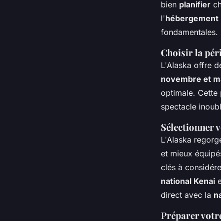
bien
planifier
ch
l'
hébergement
fondamentales.
Choisir la pér
L'Alaska offre 
novembre et m
optimale. Cette
spectacle inoub
Sélectionner v
L'Alaska regorg
et mieux équipé
clés à considére
national Kenai
e
direct avec la
n
Préparer votr