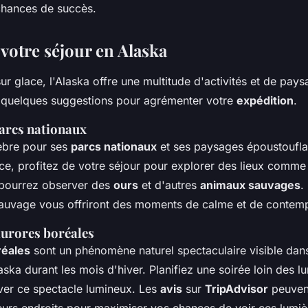
chances de succès.
 votre séjour en Alaska
ur glace, l'Alaska offre une multitude d'activités et de pay
i quelques suggestions pour agrémenter votre
expédition
.
parcs nationaux
lèbre pour ses
parcs nationaux
et ses paysages époustoufla
ace, profitez de votre séjour pour explorer des lieux comme
 pourrez observer des
ours
et d'autres
animaux sauvages
.
sauvage vous offriront des moments de calme et de contemp
aurores boréales
réales
sont un phénomène naturel spectaculaire visible dans 
aska durant les mois d'hiver. Planifiez une soirée loin des l
rver ce spectacle lumineux. Les
avis
sur
TripAdvisor
peuvent