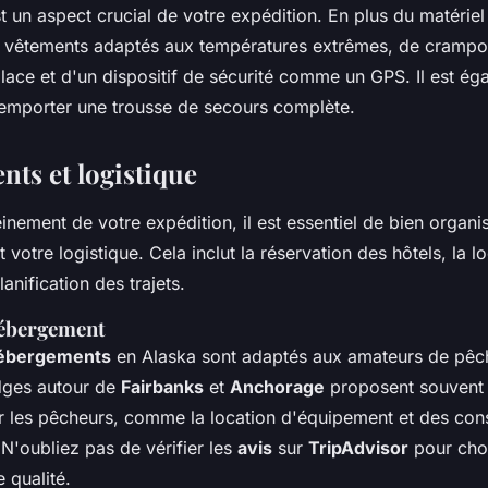
t un aspect crucial de votre expédition. En plus du matérie
e vêtements adaptés aux températures extrêmes, de crampo
lace et d'un dispositif de sécurité comme un GPS. Il est ég
mporter une trousse de secours complète.
ts et logistique
einement de votre expédition, il est essentiel de bien organi
t votre logistique. Cela inclut la réservation des hôtels, la l
lanification des trajets.
hébergement
ébergements
en Alaska sont adaptés aux amateurs de pêch
odges autour de
Fairbanks
et
Anchorage
proposent souvent 
r les pêcheurs, comme la location d'équipement et des conse
 N'oubliez pas de vérifier les
avis
sur
TripAdvisor
pour choi
 qualité.