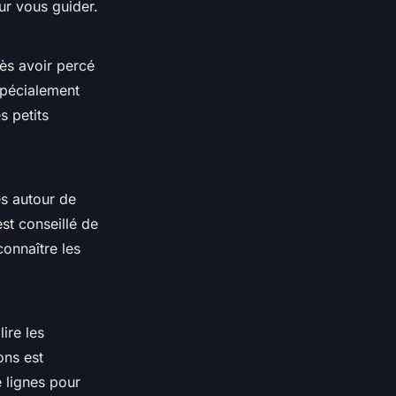
ur vous guider.
rès avoir percé
 spécialement
s petits
és autour de
st conseillé de
onnaître les
ire les
ons est
e lignes pour