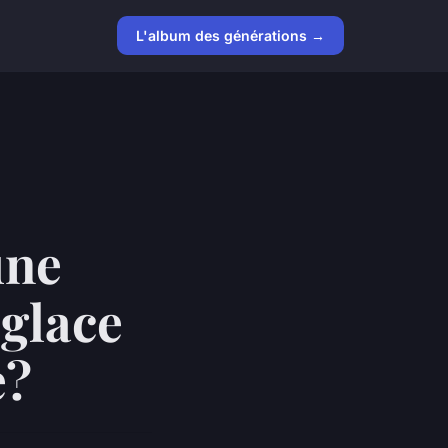
L'album des générations →
une
 glace
e?