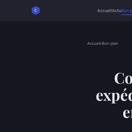
Accueil
Actu
Bon p
Accueil
›
Bon plan
Co
expéd
e