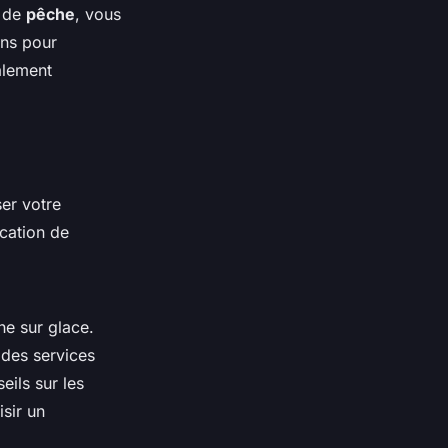
l de
pêche
, vous
ns pour
alement
ser votre
ocation de
e sur glace.
des services
ils sur les
sir un