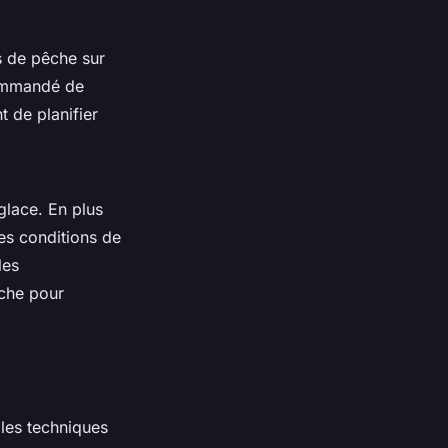
es de pêche sur
ecommandé de
 de planifier
glace. En plus
es conditions de
les
êche pour
 les techniques