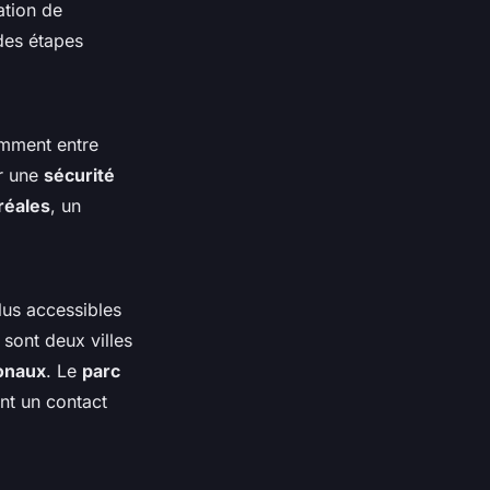
ation de
des étapes
amment entre
ir une
sécurité
réales
, un
lus accessibles
sont deux villes
ionaux
. Le
parc
nt un contact