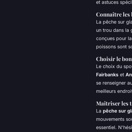
et astuces spéci
Connaître les 
La pêche sur gla
un trou dans la 
conçues pour la
poissons sont so
Choisir le bon
Le choix du spo
Fairbanks
et
An
se renseigner a
meilleurs endroi
Maîtriser les
La
pêche sur g
mouvements sous
essentiel. N'hés