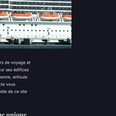
urs de voyage et
ur ses édifices
éenne, enfouie
icle vous
site de ce site
nne unique