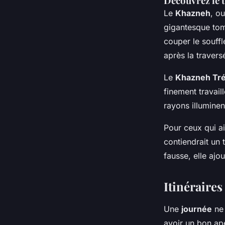
Découvrez le t
Le
Khazneh
, o
gigantesque tom
couper le souffl
après la traver
Le
Khazneh Tr
finement travail
rayons illuminen
Pour ceux qui a
contiendrait un 
fausse, elle ajo
Itinéraires
Une
journée
ne 
avoir un bon ape