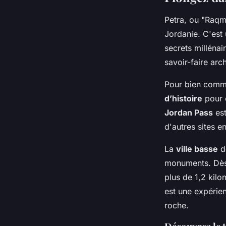
Petra, ou "Raqm
Jordanie. C'est 
secrets millénai
savoir-faire arch
Pour bien commen
d’histoire
pour c
Jordan Pass
est
d'autres sites e
La
ville basse
de
monuments. Dès 
plus de 1,2 kilo
est une expérie
roche.