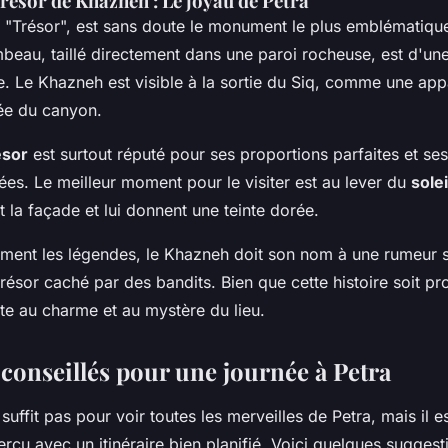
résor de Khazneh : Le joyau de Petra
u "Trésor", est sans doute le monument le plus emblématiqu
beau, taillé directement dans une paroi rocheuse, est d'un
e. Le Khazneh est visible à la sortie du Siq, comme une ap
sée du canyon.
ésor
est surtout réputé pour ses proportions parfaites et ses
lées. Le meilleur moment pour le visiter est au lever du
solei
t la façade et lui donnent une teinte dorée.
iment les légendes, le Khazneh doit son nom à une rumeur se
trésor caché par des bandits. Bien que cette histoire soit p
ute au charme et au mystère du lieu.
 conseillés pour une journée à Petra
suffit pas pour voir toutes les merveilles de Petra, mais il e
rçu avec un itinéraire bien planifié. Voici quelques sugges