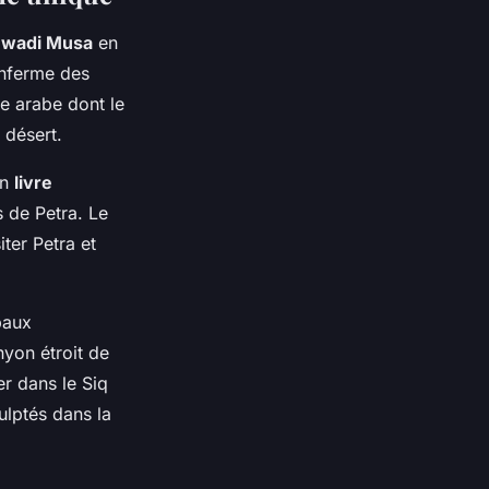
e
wadi Musa
en
enferme des
le arabe dont le
 désert.
on
livre
 de Petra. Le
ter Petra et
paux
nyon étroit de
er dans le Siq
ulptés dans la