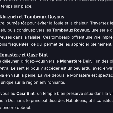
 temps sur place.
, Khazneh et Tombeaux Royaux
journée tôt pour éviter la foule et la chaleur. Traversez l
neh, puis continuez vers les
Tombeaux Royaux
, une série 
usés dans la falaise. Ces tombeaux offrent une vue imprena
oins fréquentés, ce qui permet de les apprécier pleinement.
Monastère et Qasr Bint
 déjeuner, dirigez-vous vers le
Monastère Deir
, l'un des 
tra. Le sentier pour y accéder est un peu ardu, avec env
ela en vaut la peine. La vue depuis le Monastère est spectacu
unique sur la région environnante.
-vous au
Qasr Bint
, un temple bien préservé situé dans la vi
ié à Dushara, le principal dieu des Nabatéens, et il constitu
ra encore debout.