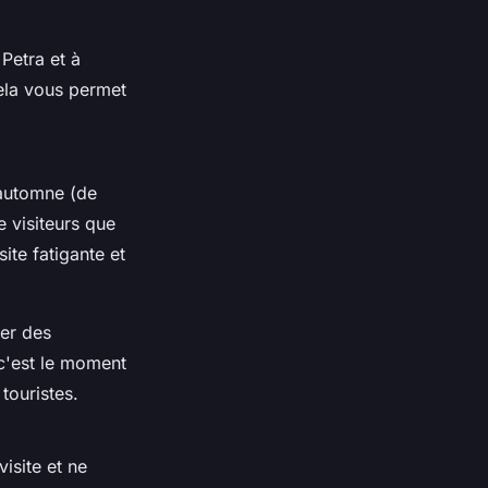
 Petra et à
Cela vous permet
'automne (de
 visiteurs que
ite fatigante et
ter des
 c'est le moment
touristes.
isite et ne