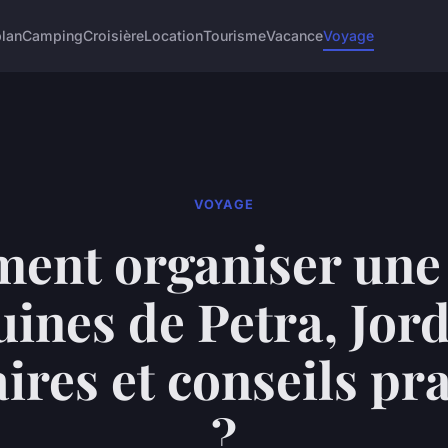
lan
Camping
Croisière
Location
Tourisme
Vacance
Voyage
VOYAGE
nt organiser une 
uines de Petra, Jord
aires et conseils pr
?