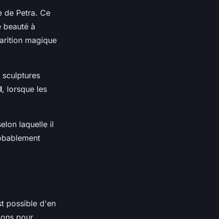
e de Petra. Ce
e beauté à
parition magique
 sculptures
l
, lorsque les
lon laquelle il
robablement
st possible d'en
tions pour