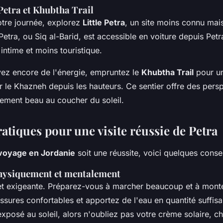
e Petra et Khubtha Trail
otre journée, explorez
Little Petra
, un site moins connu mais
 Petra, ou Siq al-Barid, est accessible en voiture depuis Petr
intime et moins touristique.
avez encore de l'énergie, empruntez le
Khubtha Trail
pour u
 le Khazneh depuis les hauteurs. Ce sentier offre des pers
èrement beau au coucher du soleil.
atiques pour une visite réussie de Petra
voyage en Jordanie
soit une réussite, voici quelques consei
hysiquement et mentalement
 et exigeante. Préparez-vous à marcher beaucoup et à monte
sures confortables et apportez de l'eau en quantité suffisan
xposé au soleil, alors n'oubliez pas votre crème solaire, c