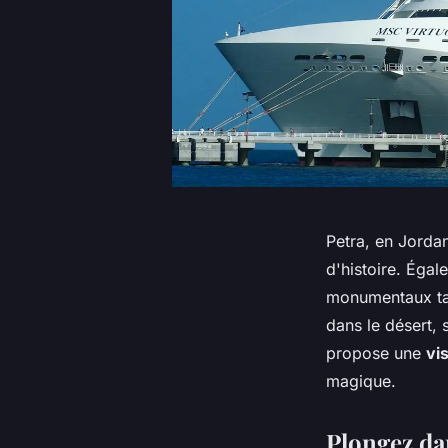
Petra, en Jorda
d'histoire. Égal
monumentaux tai
dans le désert, s
propose une
vi
magique.
Plongez dan