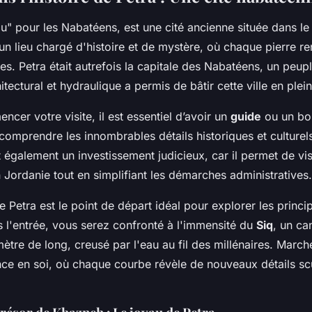
u" pour les Nabatéens, est une cité ancienne située dans l
un lieu chargé d'histoire et de mystère, où chaque pierre r
res. Petra était autrefois la capitale des Nabatéens, un peup
itectural et hydraulique a permis de bâtir cette ville en plein
cer votre visite, il est essentiel d’avoir un
guide
ou un b
omprendre les innombrables détails historiques et culturels
 également un investissement judicieux, car il permet de visi
n Jordanie tout en simplifiant les démarches administratives.
 Petra est le point de départ idéal pour explorer les princi
l'entrée, vous serez confronté à l'immensité du
Siq
, un ca
mètre de long, creusé par l'eau au fil des millénaires. March
nce en soi, où chaque courbe révèle de nouveaux détails sc