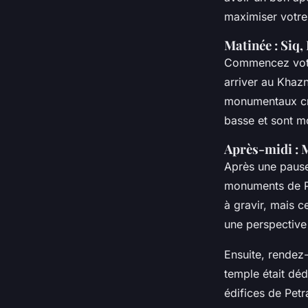
maximiser votre
Matinée : Siq
Commencez votre 
arriver au Khaz
monumentaux cre
basse et sont m
Après-midi : 
Après une pause
monuments de Pe
à gravir, mais c
une perspective 
Ensuite, rendez
temple était déd
édifices de Pet