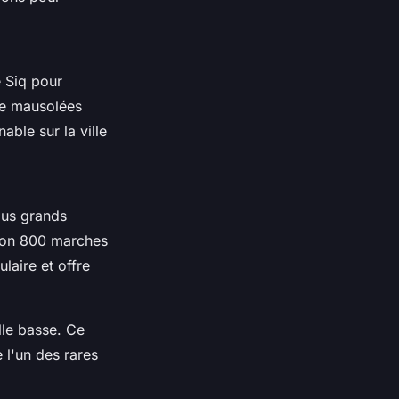
e Siq pour
de mausolées
ble sur la ville
plus grands
iron 800 marches
laire et offre
lle basse. Ce
e l'un des rares