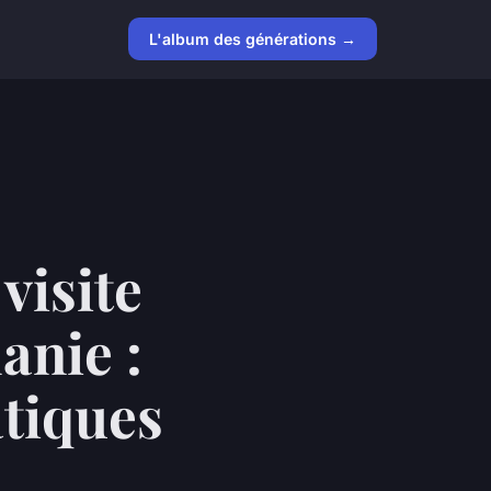
L'album des générations →
visite
anie :
atiques