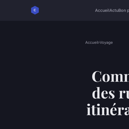
Accueil
Actu
Bon p
Accueil
›
Voyage
Comme
des r
itinér